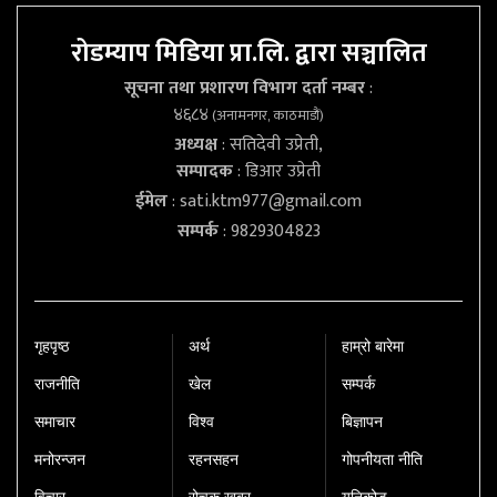
रोडम्याप मिडिया प्रा.लि. द्वारा सञ्चालित
सूचना तथा प्रशारण विभाग दर्ता नम्बर
:
४६८४
(अनामनगर, काठमाडौं)
अध्यक्ष
: सतिदेवी उप्रेती,
सम्पादक
: डिआर उप्रेती
ईमेल
:
sati.ktm977@gmail.com
सम्पर्क
: 9829304823
गृहपृष्‍ठ
अर्थ
हाम्रो बारेमा
राजनीति
खेल
सम्पर्क
समाचार
विश्व
बिज्ञापन
मनोरन्जन
रहनसहन
गोपनीयता नीति
विचार
रोचक खबर
युनिकोड