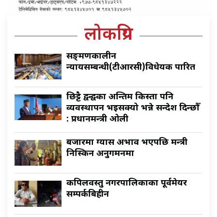
लोकप्रिय
सङ्क्रमणकालीन
न्यायसम्बन्धी(टीआरसी)विधेयक पारित
छिट्टै द्वन्द्वका अन्तिम किस्ता पनि
व्यवस्थापन भइसक्यो भन्ने सन्देश दिन्छौँ
: प्रधानमन्त्री ओली
बजारमा ग्यास अभाव भएपछि मन्त्री
निस्किन अनुगमनमा
कपिलवस्तु नगरपालिकाका पूर्वमेयर
सम्पर्कबिहीन