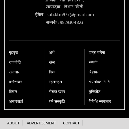
अध्यक्ष
: सतिदेवी उप्रेती,
सम्पादक
: डिआर उप्रेती
ईमेल
:
sati.ktm977@gmail.com
सम्पर्क
: 9829304823
गृहपृष्‍ठ
अर्थ
हाम्रो बारेमा
राजनीति
खेल
सम्पर्क
समाचार
विश्व
बिज्ञापन
मनोरन्जन
रहनसहन
गोपनीयता नीति
विचार
रोचक खबर
युनिकोड
अन्तरवार्ता
धर्म संस्कृति
विविधि स्ममाचार
ABOUT
ADVERTISEMENT
CONTACT