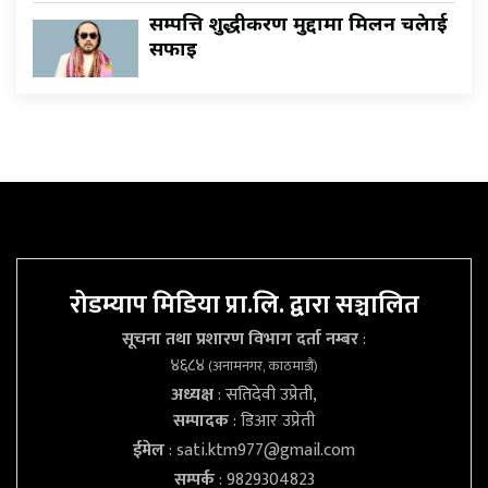
सम्पत्ति शुद्धीकरण मुद्दामा मिलन चक्रेलाई
सफाइ
रोडम्याप मिडिया प्रा.लि. द्वारा सञ्चालित
सूचना तथा प्रशारण विभाग दर्ता नम्बर
:
४६८४
(अनामनगर, काठमाडौं)
अध्यक्ष
: सतिदेवी उप्रेती,
सम्पादक
: डिआर उप्रेती
ईमेल
:
sati.ktm977@gmail.com
सम्पर्क
: 9829304823