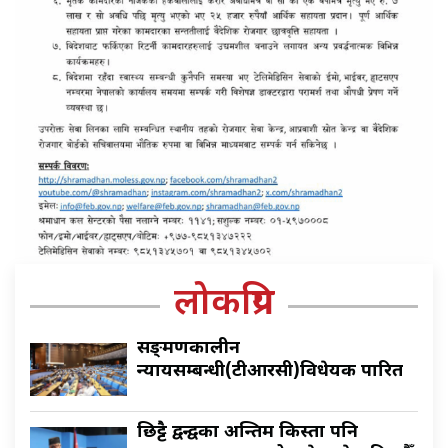
लोकप्रिय
सङ्क्रमणकालीन
न्यायसम्बन्धी(टीआरसी)विधेयक पारित
छिट्टै द्वन्द्वका अन्तिम किस्ता पनि