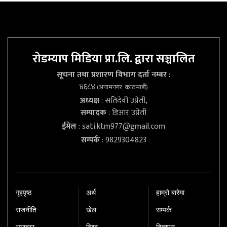
रोडम्याप मिडिया प्रा.लि. द्वारा सञ्चालित
सूचना तथा प्रशारण विभाग दर्ता नम्बर
:
४६८४
(अनामनगर, काठमाडौं)
अध्यक्ष
: सतिदेवी उप्रेती,
सम्पादक
: डिआर उप्रेती
ईमेल
:
sati.ktm977@gmail.com
सम्पर्क
: 9829304823
गृहपृष्‍ठ
अर्थ
हाम्रो बारेमा
राजनीति
खेल
सम्पर्क
समाचार
विश्व
बिज्ञापन