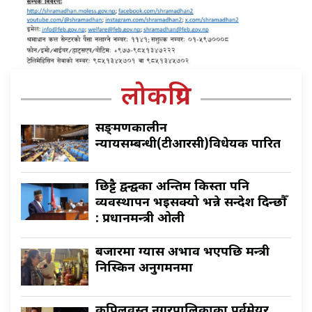
लोकप्रिय
सङ्क्रमणकालीन
न्यायसम्बन्धी(टीआरसी)विधेयक पारित
छिट्टै द्वन्द्वका अन्तिम किस्ता पनि
व्यवस्थापन भइसक्यो भन्ने सन्देश दिन्छौँ
: प्रधानमन्त्री ओली
बजारमा ग्यास अभाव भएपछि मन्त्री
निस्किन अनुगमनमा
कपिलवस्तु नगरपालिकाका पूर्वमेयर