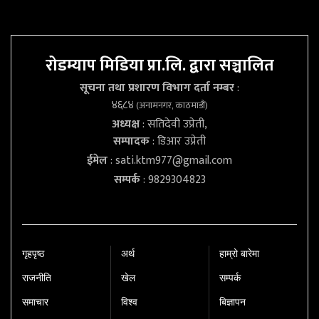
रोडम्याप मिडिया प्रा.लि. द्वारा सञ्चालित
सूचना तथा प्रशारण विभाग दर्ता नम्बर
:
४६८४
(अनामनगर, काठमाडौं)
अध्यक्ष
: सतिदेवी उप्रेती,
सम्पादक
: डिआर उप्रेती
ईमेल
:
sati.ktm977@gmail.com
सम्पर्क
: 9829304823
गृहपृष्‍ठ
अर्थ
हाम्रो बारेमा
राजनीति
खेल
सम्पर्क
समाचार
विश्व
बिज्ञापन