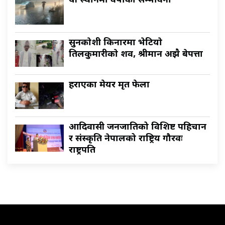
यी स्थानमा वर्षाकाे सम्भावना
सुनकाेशी किनारमा भेटियाे
तिलकुमारीकाे शव, श्रीमान अझै बेपत्ता
हराएका मेयर मृत फेला
आदिवासी जनजातिको विशिष्ट पहिचान
र संस्कृति नेपालको राष्ट्रिय गौरवः
राष्ट्रपति