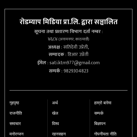
रोडम्याप मिडिया प्रा.लि. द्वारा सञ्चालित
सूचना तथा प्रशारण विभाग दर्ता नम्बर
:
४६८४
(अनामनगर, काठमाडौं)
अध्यक्ष
: सतिदेवी उप्रेती,
सम्पादक
: डिआर उप्रेती
ईमेल
:
sati.ktm977@gmail.com
सम्पर्क
: 9829304823
गृहपृष्‍ठ
अर्थ
हाम्रो बारेमा
राजनीति
खेल
सम्पर्क
समाचार
विश्व
बिज्ञापन
मनोरन्जन
रहनसहन
गोपनीयता नीति