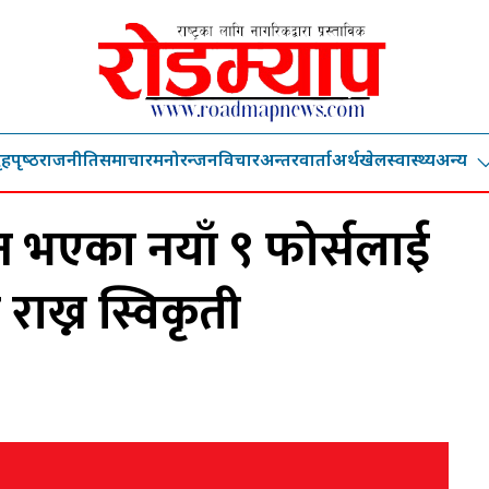
ृहपृष्‍ठ
राजनीति
समाचार
मनोरन्जन
विचार
अन्तरवार्ता
अर्थ
खेल
स्वास्थ्य
अन्य
न भएका नयाँ ९ फोर्सलाई
राख्न स्विकृती