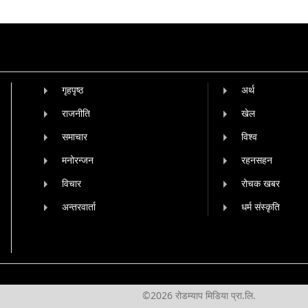
गृहपृष्‍ठ
अर्थ
राजनीति
खेल
समाचार
विश्व
मनोरन्जन
रहनसहन
विचार
रोचक खबर
अन्तरवार्ता
धर्म संस्कृति
©2026 रोडम्याप मिडिया प्रा.लि.