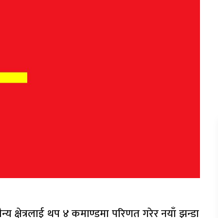
्य क्षेत्रलाई थप ४ कमाण्डमा परिणत गरेर नयाँ झन्डा