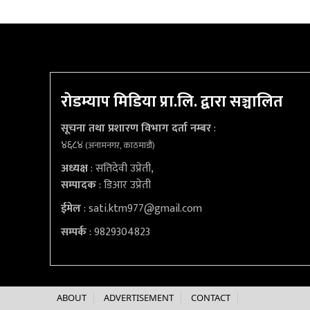
रोडम्याप मिडिया प्रा.लि. द्वारा सञ्चालित
सूचना तथा प्रशारण विभाग दर्ता नम्बर
:
४६८४
(अनामनगर, काठमाडौं)
अध्यक्ष
: सतिदेवी उप्रेती,
सम्पादक
: डिआर उप्रेती
ईमेल
:
sati.ktm977@gmail.com
सम्पर्क
: 9829304823
ABOUT
ADVERTISEMENT
CONTACT