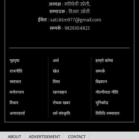
अध्यक्ष
: सतिदेवी उप्रेती,
सम्पादक
: डिआर उप्रेती
ईमेल
:
sati.ktm977@gmail.com
सम्पर्क
: 9829304823
गृहपृष्‍ठ
अर्थ
हाम्रो बारेमा
राजनीति
खेल
सम्पर्क
समाचार
विश्व
बिज्ञापन
मनोरन्जन
रहनसहन
गोपनीयता नीति
विचार
रोचक खबर
युनिकोड
अन्तरवार्ता
धर्म संस्कृति
विविधि स्ममाचार
ABOUT
ADVERTISEMENT
CONTACT