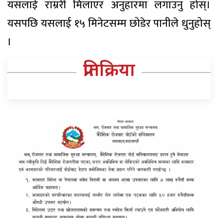
यसलाई राम्ररी मिलाएर अनुहारमा लगाउनु होस्।
यसपछि यसलाई १५ मिनेटसम्म छोडेर पानीले धुनुहोस्
।
प्रतिक्रिया