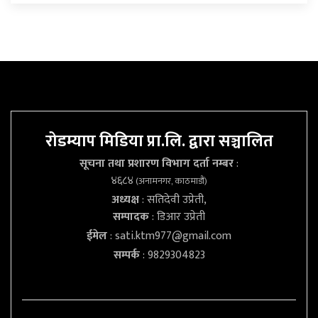
रोडम्याप मिडिया प्रा.लि. द्वारा सञ्चालित
सूचना तथा प्रशारण विभाग दर्ता नम्बर
:
४६८४
(अनामनगर, काठमाडौं)
अध्यक्ष
: सतिदेवी उप्रेती,
सम्पादक
: डिआर उप्रेती
ईमेल
:
sati.ktm977@gmail.com
सम्पर्क
: 9829304823