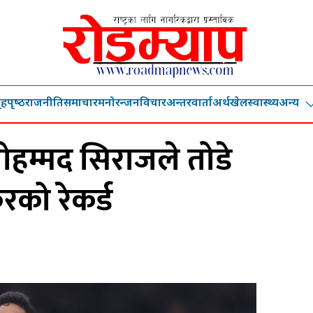
ृहपृष्‍ठ
राजनीति
समाचार
मनोरन्जन
विचार
अन्तरवार्ता
अर्थ
खेल
स्वास्थ्य
अन्य
ोहम्मद सिराजले तोडे
करको रेकर्ड