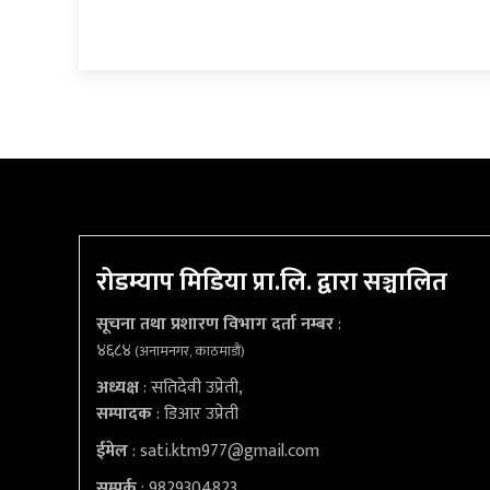
रोडम्याप मिडिया प्रा.लि. द्वारा सञ्चालित
सूचना तथा प्रशारण विभाग दर्ता नम्बर
:
४६८४
(अनामनगर, काठमाडौं)
अध्यक्ष
: सतिदेवी उप्रेती,
सम्पादक
: डिआर उप्रेती
ईमेल
:
sati.ktm977@gmail.com
सम्पर्क
: 9829304823