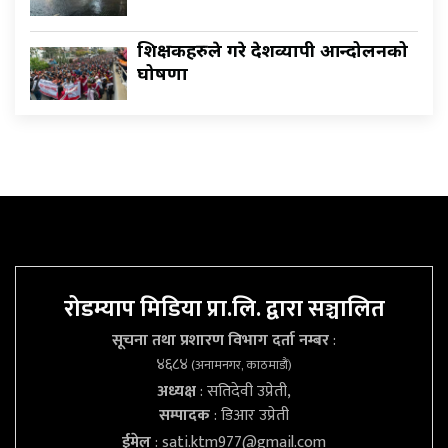
शिक्षकहरुले गरे देशव्यापी आन्दोलनको
घोषणा
रोडम्याप मिडिया प्रा.लि. द्वारा सञ्चालित
सूचना तथा प्रशारण विभाग दर्ता नम्बर
:
४६८४
(अनामनगर, काठमाडौं)
अध्यक्ष
: सतिदेवी उप्रेती,
सम्पादक
: डिआर उप्रेती
ईमेल
:
sati.ktm977@gmail.com