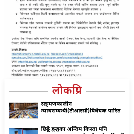
लोकप्रिय
सङ्क्रमणकालीन
न्यायसम्बन्धी(टीआरसी)विधेयक पारित
छिट्टै द्वन्द्वका अन्तिम किस्ता पनि