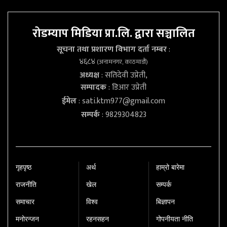
रोडम्याप मिडिया प्रा.लि. द्वारा सञ्चालित
सूचना तथा प्रशारण विभाग दर्ता नम्बर
:
४६८४
(अनामनगर, काठमाडौं)
अध्यक्ष
: सतिदेवी उप्रेती,
सम्पादक
: डिआर उप्रेती
ईमेल
:
sati.ktm977@gmail.com
सम्पर्क
: 9829304823
गृहपृष्‍ठ
अर्थ
हाम्रो बारेमा
राजनीति
खेल
सम्पर्क
समाचार
विश्व
बिज्ञापन
मनोरन्जन
रहनसहन
गोपनीयता नीति