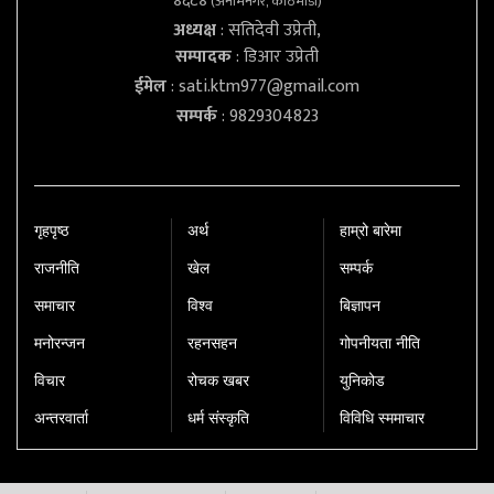
४६८४
(अनामनगर, काठमाडौं)
अध्यक्ष
: सतिदेवी उप्रेती,
सम्पादक
: डिआर उप्रेती
ईमेल
:
sati.ktm977@gmail.com
सम्पर्क
: 9829304823
गृहपृष्‍ठ
अर्थ
हाम्रो बारेमा
राजनीति
खेल
सम्पर्क
समाचार
विश्व
बिज्ञापन
मनोरन्जन
रहनसहन
गोपनीयता नीति
विचार
रोचक खबर
युनिकोड
अन्तरवार्ता
धर्म संस्कृति
विविधि स्ममाचार