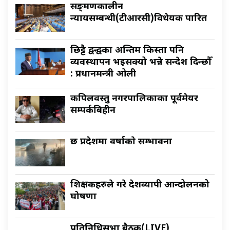
सङ्क्रमणकालीन
न्यायसम्बन्धी(टीआरसी)विधेयक पारित
छिट्टै द्वन्द्वका अन्तिम किस्ता पनि
व्यवस्थापन भइसक्यो भन्ने सन्देश दिन्छौँ
: प्रधानमन्त्री ओली
कपिलवस्तु नगरपालिकाका पूर्वमेयर
सम्पर्कबिहीन
छ प्रदेशमा वर्षाकाे सम्भावना
शिक्षकहरुले गरे देशव्यापी आन्दोलनको
घोषणा
प्रतिनिधिसभा बैठक(LIVE)