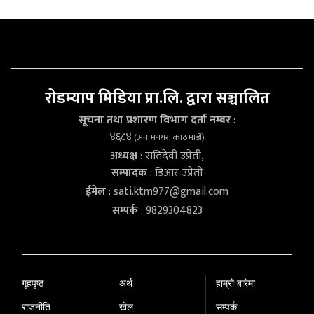
रोडम्याप मिडिया प्रा.लि. द्वारा सञ्चालित
सूचना तथा प्रशारण विभाग दर्ता नम्बर
:
४६८४
(अनामनगर, काठमाडौं)
अध्यक्ष
: सतिदेवी उप्रेती,
सम्पादक
: डिआर उप्रेती
ईमेल
:
sati.ktm977@gmail.com
सम्पर्क
: 9829304823
गृहपृष्‍ठ
अर्थ
हाम्रो बारेमा
राजनीति
खेल
सम्पर्क