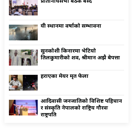
प्रतिनिधिसभा बैठक बस्दै
यी स्थानमा वर्षाकाे सम्भावना
सुनकाेशी किनारमा भेटियाे
तिलकुमारीकाे शव, श्रीमान अझै बेपत्ता
हराएका मेयर मृत फेला
आदिवासी जनजातिको विशिष्ट पहिचान
र संस्कृति नेपालको राष्ट्रिय गौरवः
राष्ट्रपति