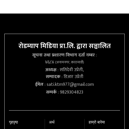
रोडम्याप मिडिया प्रा.लि. द्वारा सञ्चालित
सूचना तथा प्रशारण विभाग दर्ता नम्बर
:
४६८४
(अनामनगर, काठमाडौं)
अध्यक्ष
: सतिदेवी उप्रेती,
सम्पादक
: डिआर उप्रेती
ईमेल
:
sati.ktm977@gmail.com
सम्पर्क
: 9829304823
गृहपृष्‍ठ
अर्थ
हाम्रो बारेमा