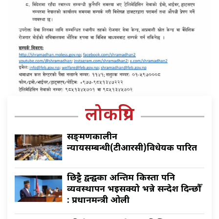
लोकप्रिय
सङ्क्रमणकालीन
न्यायसम्बन्धी(टीआरसी)विधेयक पारित
छिट्टै द्वन्द्वका अन्तिम किस्ता पनि
व्यवस्थापन भइसक्यो भन्ने सन्देश दिन्छौँ
: प्रधानमन्त्री ओली