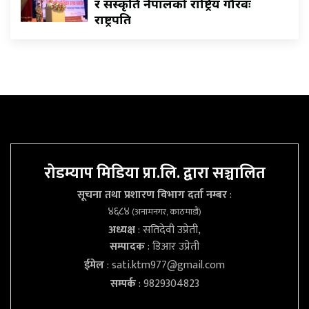
र संस्कृति नेपालको राष्ट्रिय गौरवः
राष्ट्रपति
रोडम्याप मिडिया प्रा.लि. द्वारा सञ्चालित
सूचना तथा प्रशारण विभाग दर्ता नम्बर
:
४६८४
(अनामनगर, काठमाडौं)
अध्यक्ष
: सतिदेवी उप्रेती,
सम्पादक
: डिआर उप्रेती
ईमेल
:
sati.ktm977@gmail.com
सम्पर्क
: 9829304823