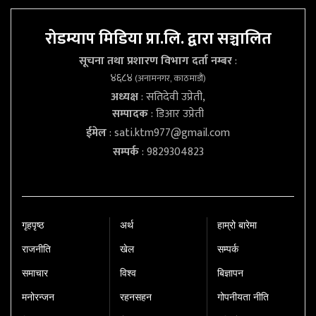
रोडम्याप मिडिया प्रा.लि. द्वारा सञ्चालित
सूचना तथा प्रशारण विभाग दर्ता नम्बर
:
४६८४
(अनामनगर, काठमाडौं)
अध्यक्ष
: सतिदेवी उप्रेती,
सम्पादक
: डिआर उप्रेती
ईमेल
:
sati.ktm977@gmail.com
सम्पर्क
: 9829304823
गृहपृष्‍ठ
अर्थ
हाम्रो बारेमा
राजनीति
खेल
सम्पर्क
समाचार
विश्व
बिज्ञापन
मनोरन्जन
रहनसहन
गोपनीयता नीति