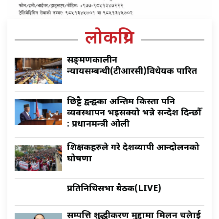
लोकप्रिय
सङ्क्रमणकालीन
न्यायसम्बन्धी(टीआरसी)विधेयक पारित
छिट्टै द्वन्द्वका अन्तिम किस्ता पनि
व्यवस्थापन भइसक्यो भन्ने सन्देश दिन्छौँ
: प्रधानमन्त्री ओली
शिक्षकहरुले गरे देशव्यापी आन्दोलनको
घोषणा
प्रतिनिधिसभा बैठक(LIVE)
सम्पत्ति शुद्धीकरण मुद्दामा मिलन चक्रेलाई