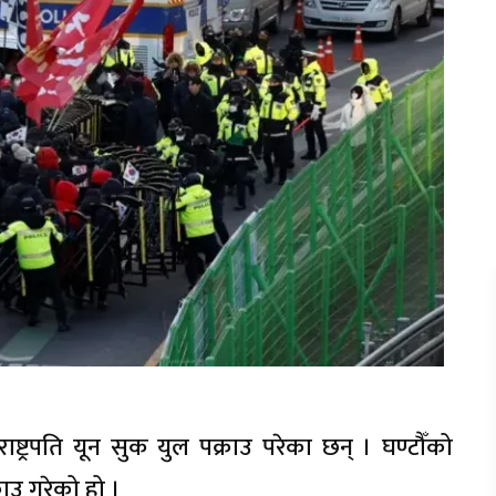
्ट्रपति यून सुक युल पक्राउ परेका छन् । घण्टौँको
ाउ गरेको हो ।