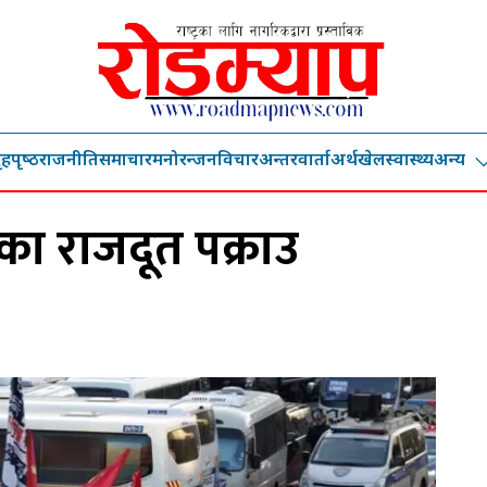
ृहपृष्‍ठ
राजनीति
समाचार
मनोरन्जन
विचार
अन्तरवार्ता
अर्थ
खेल
स्वास्थ्य
अन्य
ाका राजदूत पक्राउ