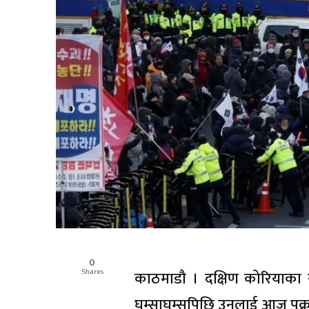
0
Shares
काठमाडौ । दक्षिण कोरियाका राष
घम्साघम्सपिछि उनलाई आज पक्र