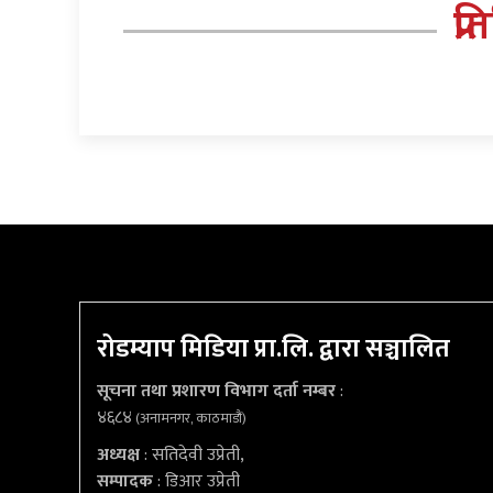
प्र
रोडम्याप मिडिया प्रा.लि. द्वारा सञ्चालित
सूचना तथा प्रशारण विभाग दर्ता नम्बर
:
४६८४
(अनामनगर, काठमाडौं)
अध्यक्ष
: सतिदेवी उप्रेती,
सम्पादक
: डिआर उप्रेती