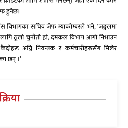
्रेडिटको लागि १ प्राप्त गर्नेछन्। जहाँ एक दिन काम
ाफ हुनेछ।
्वास विभागका सचिव जेफ म्याकोम्बरले भने, ‘जङ्गलमा
ा लागि ठूलो चुनौती हो, दमकल विभाग आगो निभाउन
 कैदीहरू अग्नि नियन्त्रक र कर्मचारीहरूसँग मिलेर
का छन् ।’
तिक्रिया