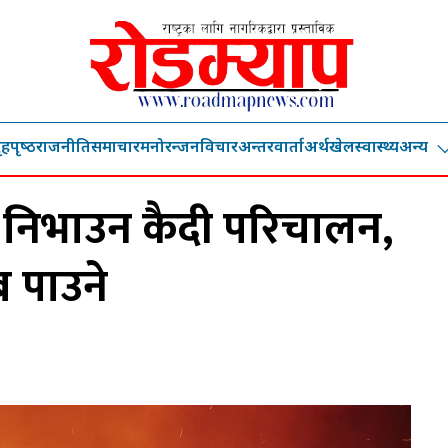
ृहपृष्‍ठ
राजनीति
समाचार
मनोरन्जन
विचार
अन्तरवार्ता
अर्थ
खेल
स्वास्थ्य
अन्य
िभाउन कैदी परिचालन,
 पाउने