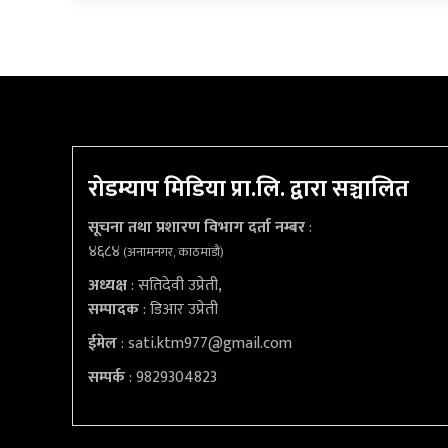
रोडम्याप मिडिया प्रा.लि. द्वारा सञ्चालित
सूचना तथा प्रशारण विभाग दर्ता नम्बर
:
४६८४
(अनामनगर, काठमाडौं)
अध्यक्ष
: सतिदेवी उप्रेती,
सम्पादक
: डिआर उप्रेती
ईमेल
:
sati.ktm977@gmail.com
सम्पर्क
: 9829304823