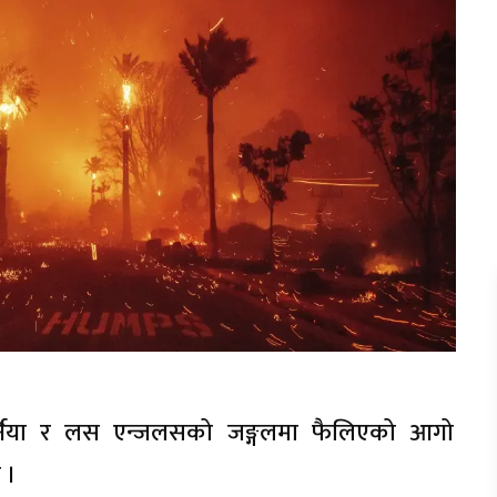
र्निया र लस एन्जलसको जङ्गलमा फैलिएको आगो
छ ।