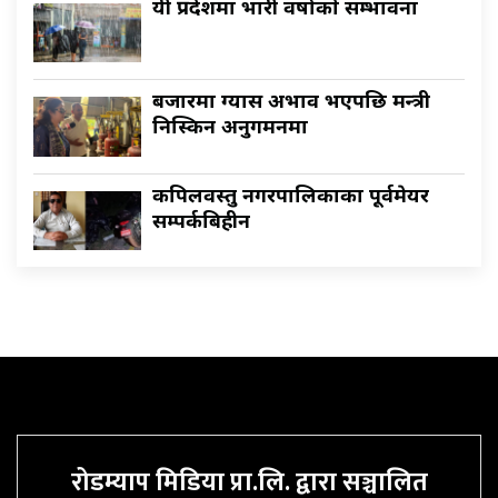
यी प्रदेशमा भारी वर्षाकाे सम्भावना
बजारमा ग्यास अभाव भएपछि मन्त्री
निस्किन अनुगमनमा
कपिलवस्तु नगरपालिकाका पूर्वमेयर
सम्पर्कबिहीन
रोडम्याप मिडिया प्रा.लि. द्वारा सञ्चालित