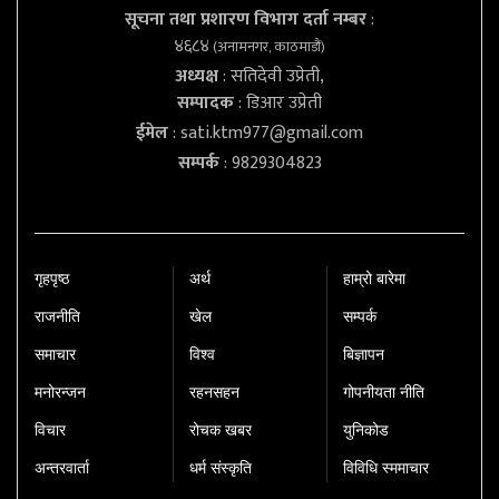
सूचना तथा प्रशारण विभाग दर्ता नम्बर
:
४६८४
(अनामनगर, काठमाडौं)
अध्यक्ष
: सतिदेवी उप्रेती,
सम्पादक
: डिआर उप्रेती
ईमेल
:
sati.ktm977@gmail.com
सम्पर्क
: 9829304823
गृहपृष्‍ठ
अर्थ
हाम्रो बारेमा
राजनीति
खेल
सम्पर्क
समाचार
विश्व
बिज्ञापन
मनोरन्जन
रहनसहन
गोपनीयता नीति
विचार
रोचक खबर
युनिकोड
अन्तरवार्ता
धर्म संस्कृति
विविधि स्ममाचार