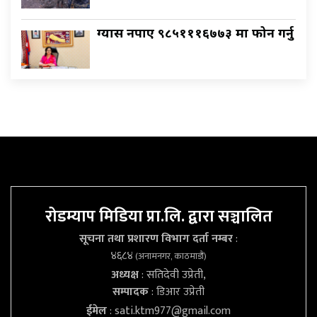
ग्यास नपाए ९८५१११६७७३ मा फोन गर्नु
रोडम्याप मिडिया प्रा.लि. द्वारा सञ्चालित
सूचना तथा प्रशारण विभाग दर्ता नम्बर
:
४६८४
(अनामनगर, काठमाडौं)
अध्यक्ष
: सतिदेवी उप्रेती,
सम्पादक
: डिआर उप्रेती
ईमेल
:
sati.ktm977@gmail.com