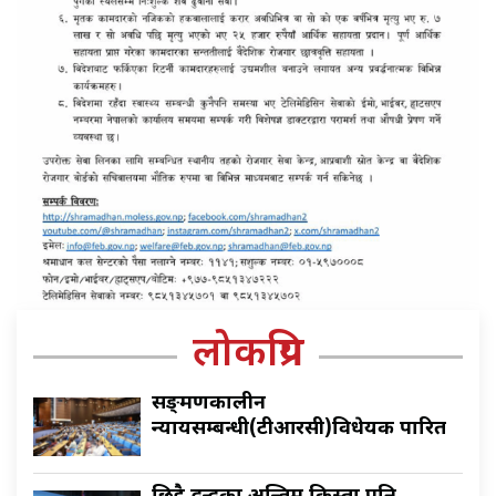
लोकप्रिय
सङ्क्रमणकालीन
न्यायसम्बन्धी(टीआरसी)विधेयक पारित