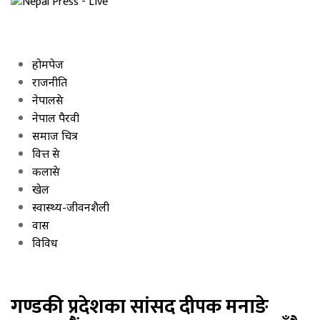
होमपेज
राजनीति
नेपालप्रेस
नेपाल पैरवी
समाज चित्र
वित्त प्रेस
कलाप्रेस
खेल
स्वास्थ्य-जीवनशैली
प्रवास
विविध
गण्डकी प्रदेशका सांसद दीपक मनाङे