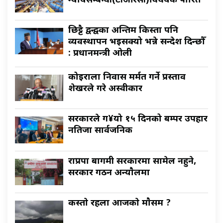
न्यायसम्बन्धी(टीआरसी)विधेयक पारित
छिट्टै द्वन्द्वका अन्तिम किस्ता पनि
व्यवस्थापन भइसक्यो भन्ने सन्देश दिन्छौँ
: प्रधानमन्त्री ओली
कोइराला निवास मर्मत गर्ने प्रस्ताव
शेखरले गरे अस्वीकार
सरकारले ग¥यो १५ दिनको बम्पर उपहार
नतिजा सार्वजनिक
राप्रपा बागमी सरकारमा सामेल नहुने,
सरकार गठन अन्याैलमा
कस्ताे रहला आजकाे माैसम ?