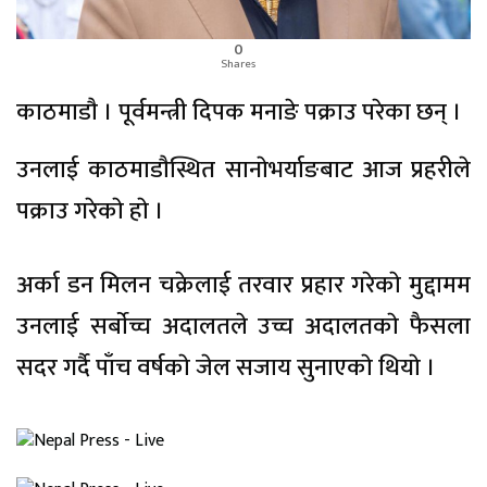
0
Shares
काठमाडाै । पूर्वमन्त्री दिपक मनाङे पक्राउ परेका छन् ।
उनलाई काठमाडाैस्थित सानाेभर्याङबाट आज प्रहरीले
पक्राउ गरेकाे हाे ।
अर्का डन मिलन चक्रेलाई तरवार प्रहार गरेकाे मुद्दामम
उनलाई सर्बाेच्च अदालतले उच्च अदालतकाे फैसला
सदर गर्दै पाँच वर्षकाे जेल सजाय सुनाएकाे थियाे ।