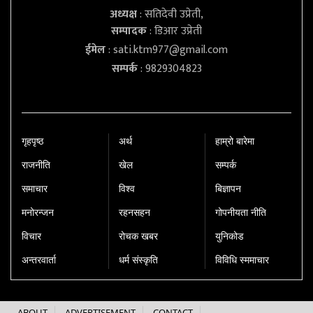
अध्यक्ष
: सतिदेवी उप्रेती,
सम्पादक
: डिआर उप्रेती
ईमेल
:
sati.ktm977@gmail.com
सम्पर्क
: 9829304823
गृहपृष्‍ठ
अर्थ
हाम्रो बारेमा
राजनीति
खेल
सम्पर्क
समाचार
विश्व
बिज्ञापन
मनोरन्जन
रहनसहन
गोपनीयता नीति
विचार
रोचक खबर
युनिकोड
अन्तरवार्ता
धर्म संस्कृति
विविधि स्ममाचार
ABOUT
ADVERTISEMENT
CONTACT