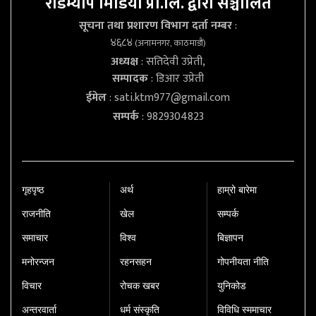
रोडम्याप मिडिया प्रा.लि. द्वारा सञ्चालित
सूचना तथा प्रशारण विभाग दर्ता नम्बर
:
४६८४
(अनामनगर, काठमाडौं)
अध्यक्ष
: सतिदेवी उप्रेती,
सम्पादक
: डिआर उप्रेती
ईमेल
:
sati.ktm977@gmail.com
सम्पर्क
: 9829304823
गृहपृष्‍ठ
अर्थ
हाम्रो बारेमा
राजनीति
खेल
सम्पर्क
समाचार
विश्व
बिज्ञापन
मनोरन्जन
रहनसहन
गोपनीयता नीति
विचार
रोचक खबर
युनिकोड
अन्तरवार्ता
धर्म संस्कृति
विविधि स्ममाचार