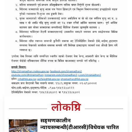
लोकप्रिय
सङ्क्रमणकालीन
न्यायसम्बन्धी(टीआरसी)विधेयक पारित