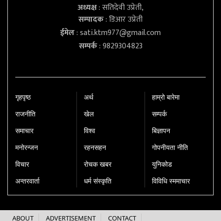
अध्यक्ष
: सतिदेवी उप्रेती,
सम्पादक
: डिआर उप्रेती
ईमेल
:
sati.ktm977@gmail.com
सम्पर्क
: 9829304823
गृहपृष्‍ठ
अर्थ
हाम्रो बारेमा
राजनीति
खेल
सम्पर्क
समाचार
विश्व
बिज्ञापन
मनोरन्जन
रहनसहन
गोपनीयता नीति
विचार
रोचक खबर
युनिकोड
अन्तरवार्ता
धर्म संस्कृति
विविधि स्ममाचार
ABOUT
ADVERTISEMENT
CONTACT