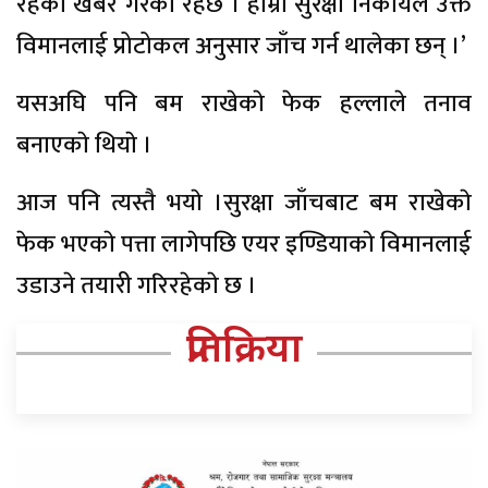
रहेको खबर गरेको रहेछ । हाम्रो सुरक्षा निकायले उक्त
विमानलाई प्रोटोकल अनुसार जाँच गर्न थालेका छन् ।’
यसअघि पनि बम राखेकाे फेक हल्लाले तनाव
बनाएकाे थियाे ।
आज पनि त्यस्तै भयाे ।सुरक्षा जाँचबाट बम राखेकाे
फेक भएकाे पत्ता लागेपछि एयर इण्डियाकाे विमानलाई
उडाउने तयारी गरिरहेकाे छ ।
प्रतिक्रिया