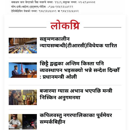
लोकप्रिय
सङ्क्रमणकालीन
न्यायसम्बन्धी(टीआरसी)विधेयक पारित
छिट्टै द्वन्द्वका अन्तिम किस्ता पनि
व्यवस्थापन भइसक्यो भन्ने सन्देश दिन्छौँ
: प्रधानमन्त्री ओली
बजारमा ग्यास अभाव भएपछि मन्त्री
निस्किन अनुगमनमा
कपिलवस्तु नगरपालिकाका पूर्वमेयर
सम्पर्कबिहीन