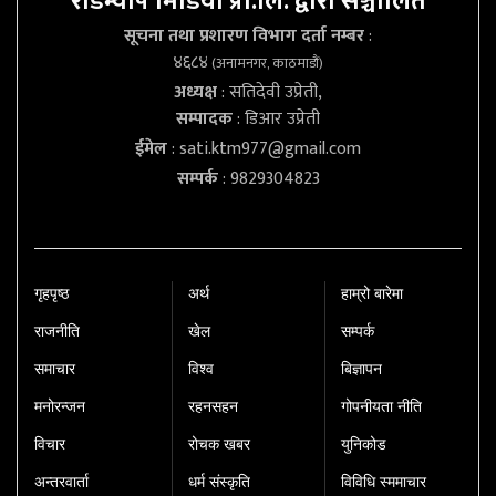
रोडम्याप मिडिया प्रा.लि. द्वारा सञ्चालित
सूचना तथा प्रशारण विभाग दर्ता नम्बर
:
४६८४
(अनामनगर, काठमाडौं)
अध्यक्ष
: सतिदेवी उप्रेती,
सम्पादक
: डिआर उप्रेती
ईमेल
:
sati.ktm977@gmail.com
सम्पर्क
: 9829304823
गृहपृष्‍ठ
अर्थ
हाम्रो बारेमा
राजनीति
खेल
सम्पर्क
समाचार
विश्व
बिज्ञापन
मनोरन्जन
रहनसहन
गोपनीयता नीति
विचार
रोचक खबर
युनिकोड
अन्तरवार्ता
धर्म संस्कृति
विविधि स्ममाचार