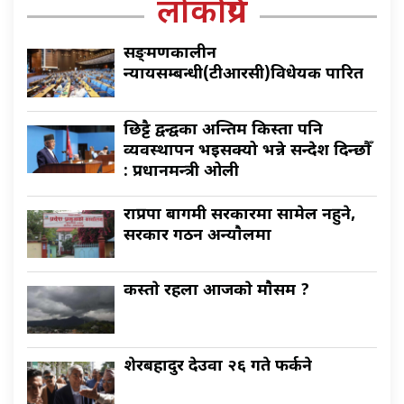
लोकप्रिय
सङ्क्रमणकालीन
न्यायसम्बन्धी(टीआरसी)विधेयक पारित
छिट्टै द्वन्द्वका अन्तिम किस्ता पनि
व्यवस्थापन भइसक्यो भन्ने सन्देश दिन्छौँ
: प्रधानमन्त्री ओली
राप्रपा बागमी सरकारमा सामेल नहुने,
सरकार गठन अन्याैलमा
कस्ताे रहला आजकाे माैसम ?
शेरबहादुर देउवा २६ गते फर्कने