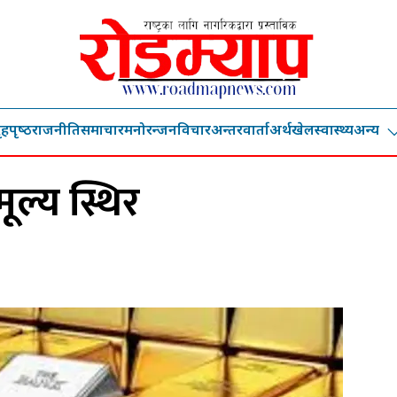
ृहपृष्‍ठ
राजनीति
समाचार
मनोरन्जन
विचार
अन्तरवार्ता
अर्थ
खेल
स्वास्थ्य
अन्य
ूल्य स्थिर