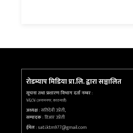
रोडम्याप मिडिया प्रा.लि. द्वारा सञ्चालित
सूचना तथा प्रशारण विभाग दर्ता नम्बर
:
४६८४
(अनामनगर, काठमाडौं)
अध्यक्ष
: सतिदेवी उप्रेती,
सम्पादक
: डिआर उप्रेती
ईमेल
:
sati.ktm977@gmail.com