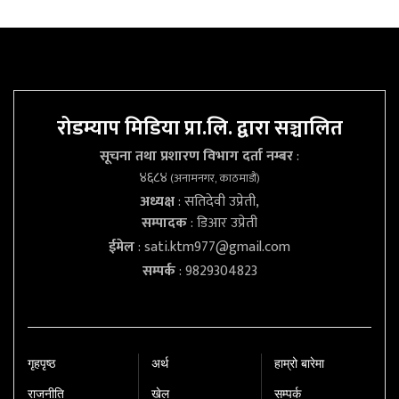
रोडम्याप मिडिया प्रा.लि. द्वारा सञ्चालित
सूचना तथा प्रशारण विभाग दर्ता नम्बर
:
४६८४
(अनामनगर, काठमाडौं)
अध्यक्ष
: सतिदेवी उप्रेती,
सम्पादक
: डिआर उप्रेती
ईमेल
:
sati.ktm977@gmail.com
सम्पर्क
: 9829304823
गृहपृष्‍ठ
अर्थ
हाम्रो बारेमा
राजनीति
खेल
सम्पर्क