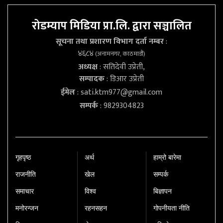
रोडम्याप मिडिया प्रा.लि. द्वारा सञ्चालित
सूचना तथा प्रशारण विभाग दर्ता नम्बर
:
४६८४
(अनामनगर, काठमाडौं)
अध्यक्ष
: सतिदेवी उप्रेती,
सम्पादक
: डिआर उप्रेती
ईमेल
:
sati.ktm977@gmail.com
सम्पर्क
: 9829304823
गृहपृष्‍ठ
अर्थ
हाम्रो बारेमा
राजनीति
खेल
सम्पर्क
समाचार
विश्व
बिज्ञापन
मनोरन्जन
रहनसहन
गोपनीयता नीति