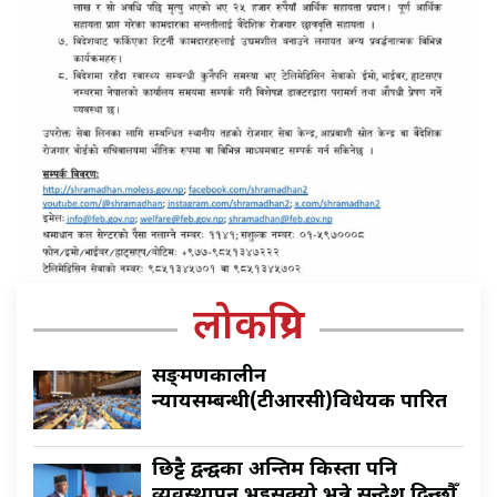
लोकप्रिय
सङ्क्रमणकालीन
न्यायसम्बन्धी(टीआरसी)विधेयक पारित
छिट्टै द्वन्द्वका अन्तिम किस्ता पनि
व्यवस्थापन भइसक्यो भन्ने सन्देश दिन्छौँ