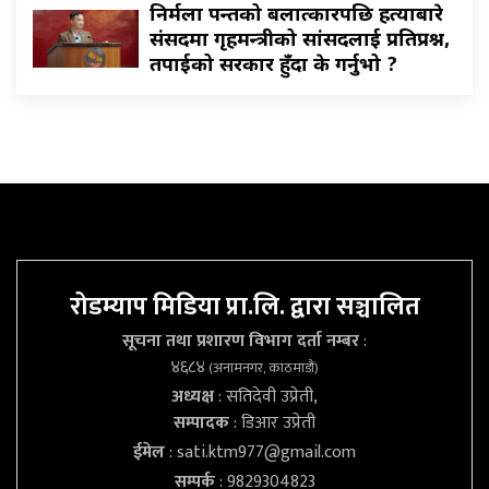
निर्मला पन्तको बलात्कारपछि हत्याबारे
संसदमा गृहमन्त्रीको सांसदलाई प्रतिप्रश्न,
तपाईको सरकार हुँदा के गर्नुभो ?
रोडम्याप मिडिया प्रा.लि. द्वारा सञ्चालित
सूचना तथा प्रशारण विभाग दर्ता नम्बर
:
४६८४
(अनामनगर, काठमाडौं)
अध्यक्ष
: सतिदेवी उप्रेती,
सम्पादक
: डिआर उप्रेती
ईमेल
:
sati.ktm977@gmail.com
सम्पर्क
: 9829304823