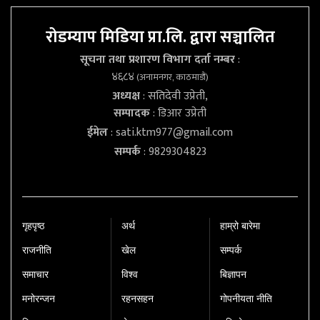
रोडम्याप मिडिया प्रा.लि. द्वारा सञ्चालित
सूचना तथा प्रशारण विभाग दर्ता नम्बर
:
४६८४
(अनामनगर, काठमाडौं)
अध्यक्ष
: सतिदेवी उप्रेती,
सम्पादक
: डिआर उप्रेती
ईमेल
:
sati.ktm977@gmail.com
सम्पर्क
: 9829304823
गृहपृष्‍ठ
अर्थ
हाम्रो बारेमा
राजनीति
खेल
सम्पर्क
समाचार
विश्व
बिज्ञापन
मनोरन्जन
रहनसहन
गोपनीयता नीति