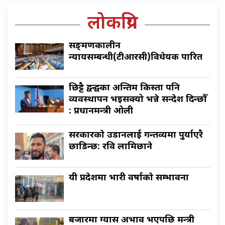
लोकप्रिय
सङ्क्रमणकालीन
न्यायसम्बन्धी(टीआरसी)विधेयक पारित
छिट्टै द्वन्द्वका अन्तिम किस्ता पनि
व्यवस्थापन भइसक्यो भन्ने सन्देश दिन्छौँ
: प्रधानमन्त्री ओली
सरकारकाे उडानलाई गन्तव्यमा पुर्याएरै
छाडिन्छ: रवि लामिछाने
यी प्रदेशमा भारी वर्षाकाे सम्भावना
बजारमा ग्यास अभाव भएपछि मन्त्री