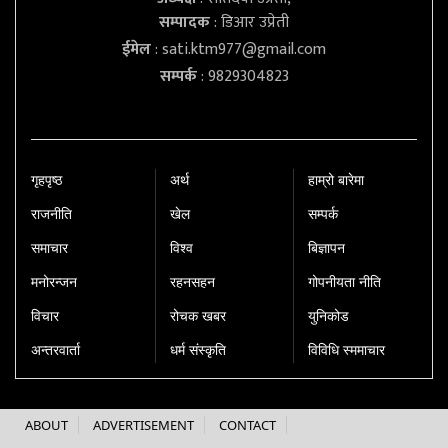
सम्पादक
: डिआर उप्रेती
ईमेल
:
sati.ktm977@gmail.com
सम्पर्क
: 9829304823
गृहपृष्‍ठ
अर्थ
हाम्रो बारेमा
राजनीति
खेल
सम्पर्क
समाचार
विश्व
बिज्ञापन
मनोरन्जन
रहनसहन
गोपनीयता नीति
विचार
रोचक खबर
युनिकोड
अन्तरवार्ता
धर्म संस्कृति
विविधि स्ममाचार
ABOUT
ADVERTISEMENT
CONTACT