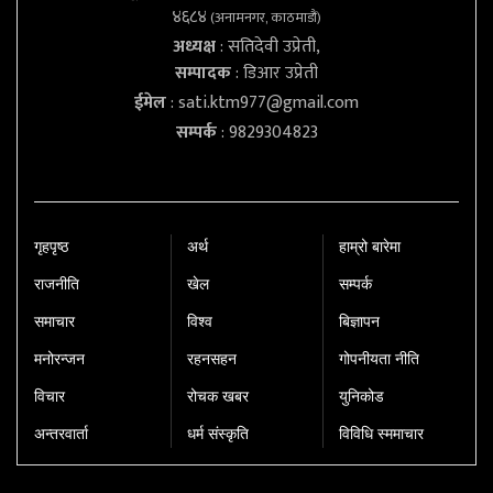
४६८४
(अनामनगर, काठमाडौं)
अध्यक्ष
: सतिदेवी उप्रेती,
सम्पादक
: डिआर उप्रेती
ईमेल
:
sati.ktm977@gmail.com
सम्पर्क
: 9829304823
गृहपृष्‍ठ
अर्थ
हाम्रो बारेमा
राजनीति
खेल
सम्पर्क
समाचार
विश्व
बिज्ञापन
मनोरन्जन
रहनसहन
गोपनीयता नीति
विचार
रोचक खबर
युनिकोड
अन्तरवार्ता
धर्म संस्कृति
विविधि स्ममाचार