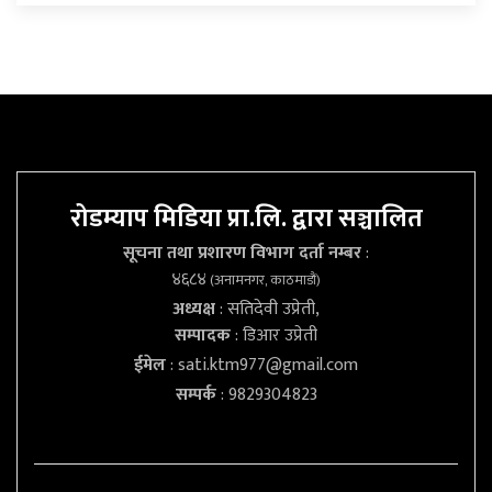
रोडम्याप मिडिया प्रा.लि. द्वारा सञ्चालित
सूचना तथा प्रशारण विभाग दर्ता नम्बर
:
४६८४
(अनामनगर, काठमाडौं)
अध्यक्ष
: सतिदेवी उप्रेती,
सम्पादक
: डिआर उप्रेती
ईमेल
:
sati.ktm977@gmail.com
सम्पर्क
: 9829304823