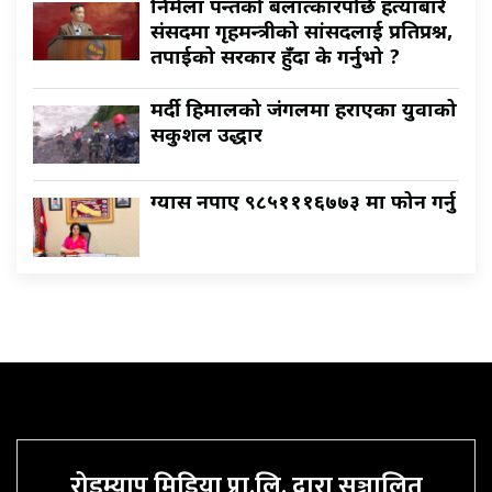
निर्मला पन्तको बलात्कारपछि हत्याबारे
संसदमा गृहमन्त्रीको सांसदलाई प्रतिप्रश्न,
तपाईको सरकार हुँदा के गर्नुभो ?
मर्दी हिमालको जंगलमा हराएका युवाको
सकुशल उद्धार
ग्यास नपाए ९८५१११६७७३ मा फोन गर्नु
रोडम्याप मिडिया प्रा.लि. द्वारा सञ्चालित