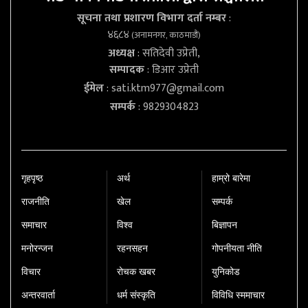
सूचना तथा प्रशारण विभाग दर्ता नम्बर
:
४६८४
(अनामनगर, काठमाडौं)
अध्यक्ष
: सतिदेवी उप्रेती,
सम्पादक
: डिआर उप्रेती
ईमेल
:
sati.ktm977@gmail.com
सम्पर्क
: 9829304823
गृहपृष्‍ठ
अर्थ
हाम्रो बारेमा
राजनीति
खेल
सम्पर्क
समाचार
विश्व
बिज्ञापन
मनोरन्जन
रहनसहन
गोपनीयता नीति
विचार
रोचक खबर
युनिकोड
अन्तरवार्ता
धर्म संस्कृति
विविधि स्ममाचार