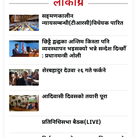
लोकप्रिय
सङ्क्रमणकालीन
न्यायसम्बन्धी(टीआरसी)विधेयक पारित
छिट्टै द्वन्द्वका अन्तिम किस्ता पनि
व्यवस्थापन भइसक्यो भन्ने सन्देश दिन्छौँ
: प्रधानमन्त्री ओली
शेरबहादुर देउवा २६ गते फर्कने
आदिवासी दिवसको तयारी पूरा
प्रतिनिधिसभा बैठक(LIVE)