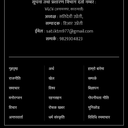
सूचना तथा प्रशारण विभाग दर्ता नम्बर
:
४६८४
(अनामनगर, काठमाडौं)
अध्यक्ष
: सतिदेवी उप्रेती,
सम्पादक
: डिआर उप्रेती
ईमेल
:
sati.ktm977@gmail.com
सम्पर्क
: 9829304823
गृहपृष्‍ठ
अर्थ
हाम्रो बारेमा
राजनीति
खेल
सम्पर्क
समाचार
विश्व
बिज्ञापन
मनोरन्जन
रहनसहन
गोपनीयता नीति
विचार
रोचक खबर
युनिकोड
अन्तरवार्ता
धर्म संस्कृति
विविधि स्ममाचार