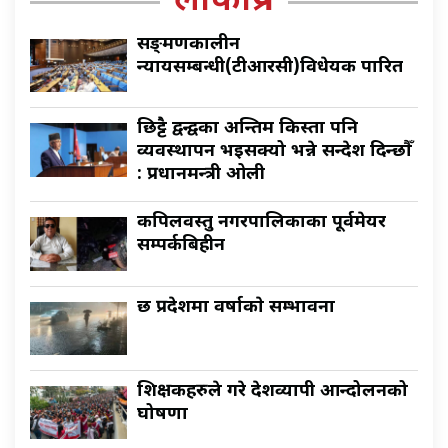
लोकप्रिय
सङ्क्रमणकालीन
न्यायसम्बन्धी(टीआरसी)विधेयक पारित
छिट्टै द्वन्द्वका अन्तिम किस्ता पनि
व्यवस्थापन भइसक्यो भन्ने सन्देश दिन्छौँ
: प्रधानमन्त्री ओली
कपिलवस्तु नगरपालिकाका पूर्वमेयर
सम्पर्कबिहीन
छ प्रदेशमा वर्षाकाे सम्भावना
शिक्षकहरुले गरे देशव्यापी आन्दोलनको
घोषणा