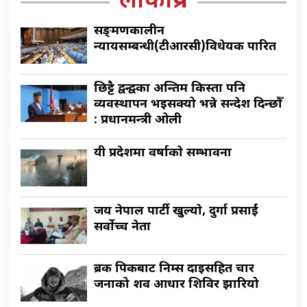
लोकप्रिय
सङ्क्रमणकालीन
न्यायसम्बन्धी(टीआरसी)विधेयक पारित
छिट्टै द्वन्द्वका अन्तिम किस्ता पनि
व्यवस्थापन भइसक्यो भन्ने सन्देश दिन्छौँ
: प्रधानमन्त्री ओली
यी प्रदेशमा वर्षाकाे सम्भावना
जय नेपाल पार्टी खुल्याे, दुर्गा प्रसाईं
सर्वाेच्च नेता
ब्रक पिकबाट निम्स दाइसहित चार
जनाको शव आधार शिविर झारियो