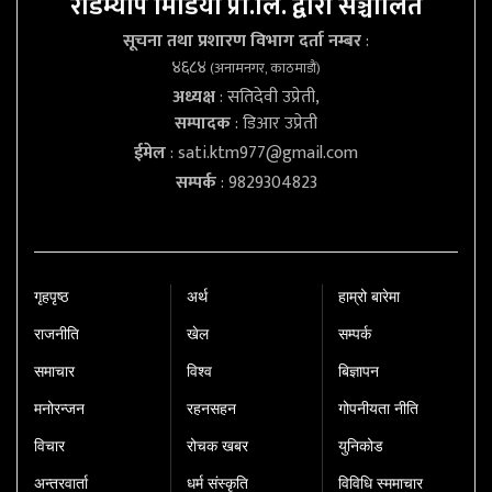
रोडम्याप मिडिया प्रा.लि. द्वारा सञ्चालित
सूचना तथा प्रशारण विभाग दर्ता नम्बर
:
४६८४
(अनामनगर, काठमाडौं)
अध्यक्ष
: सतिदेवी उप्रेती,
सम्पादक
: डिआर उप्रेती
ईमेल
:
sati.ktm977@gmail.com
सम्पर्क
: 9829304823
गृहपृष्‍ठ
अर्थ
हाम्रो बारेमा
राजनीति
खेल
सम्पर्क
समाचार
विश्व
बिज्ञापन
मनोरन्जन
रहनसहन
गोपनीयता नीति
विचार
रोचक खबर
युनिकोड
अन्तरवार्ता
धर्म संस्कृति
विविधि स्ममाचार