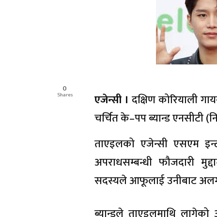
0
Shares
एजेन्सी ।
दक्षिण कोरियाली गा
चर्चित के–पप ब्यान्ड एनसीटी (
ताएइलको एजेन्सी एसएम इन्टरट
अपराधसम्बन्धी फौजदारी मु
सदस्यले आफूलाई उनीबाट अलग्
ब्यान्डले ताएइलमाथि लागेको