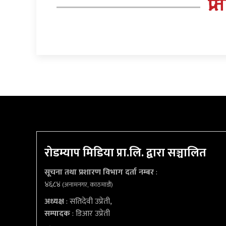
प्र
रोडम्याप मिडिया प्रा.लि. द्वारा सञ्चालित
सूचना तथा प्रशारण विभाग दर्ता नम्बर
:
४६८४
(अनामनगर, काठमाडौं)
अध्यक्ष
: सतिदेवी उप्रेती,
सम्पादक
: डिआर उप्रेती