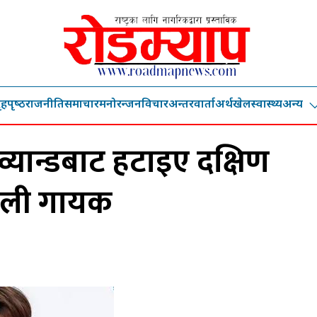
ृहपृष्‍ठ
राजनीति
समाचार
मनोरन्जन
विचार
अन्तरवार्ता
अर्थ
खेल
स्वास्थ्य
अन्य
यान्डबाट हटाइए दक्षिण
ाली गायक