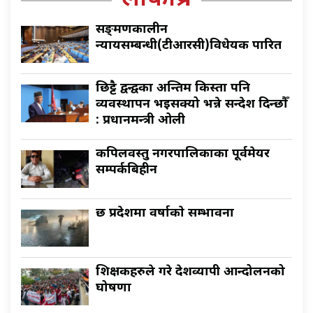
सङ्क्रमणकालीन
न्यायसम्बन्धी(टीआरसी)विधेयक पारित
छिट्टै द्वन्द्वका अन्तिम किस्ता पनि
व्यवस्थापन भइसक्यो भन्ने सन्देश दिन्छौँ
: प्रधानमन्त्री ओली
कपिलवस्तु नगरपालिकाका पूर्वमेयर
सम्पर्कबिहीन
छ प्रदेशमा वर्षाकाे सम्भावना
शिक्षकहरुले गरे देशव्यापी आन्दोलनको
घोषणा