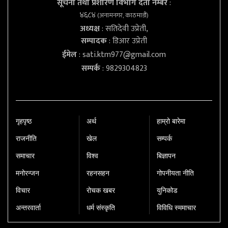
सूचना तथा प्रशारण विभाग दर्ता नम्बर
:
४६८४
(अनामनगर, काठमाडौं)
अध्यक्ष
: सतिदेवी उप्रेती,
सम्पादक
: डिआर उप्रेती
ईमेल
:
sati.ktm977@gmail.com
सम्पर्क
: 9829304823
गृहपृष्‍ठ
अर्थ
हाम्रो बारेमा
राजनीति
खेल
सम्पर्क
समाचार
विश्व
बिज्ञापन
मनोरन्जन
रहनसहन
गोपनीयता नीति
विचार
रोचक खबर
युनिकोड
अन्तरवार्ता
धर्म संस्कृति
विविधि स्ममाचार