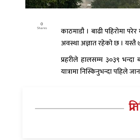
0
Shares
काठमाडाै । बाढी पहिराेमा परेर म
अवस्था अज्ञात रहेकाे छ । यस्तै
प्रहरीले हालसम्म ३०३९ भन्दा
यात्रामा निस्किनुभन्दा पहिले ज
प्र