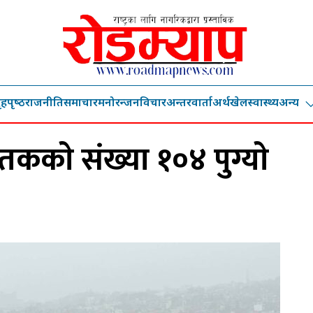
ृहपृष्‍ठ
राजनीति
समाचार
मनोरन्जन
विचार
अन्तरवार्ता
अर्थ
खेल
स्वास्थ्य
अन्य
तककाे संख्या १०४ पुग्याे