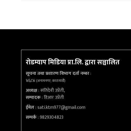
रोडम्याप मिडिया प्रा.लि. द्वारा सञ्चालित
सूचना तथा प्रशारण विभाग दर्ता नम्बर
:
४६८४
(अनामनगर, काठमाडौं)
अध्यक्ष
: सतिदेवी उप्रेती,
सम्पादक
: डिआर उप्रेती
ईमेल
:
sati.ktm977@gmail.com
सम्पर्क
: 9829304823