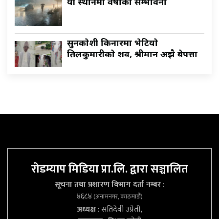
यी स्थानमा वर्षाकाे सम्भावना
सुनकाेशी किनारमा भेटियाे
तिलकुमारीकाे शव, श्रीमान अझै बेपत्ता
रोडम्याप मिडिया प्रा.लि. द्वारा सञ्चालित
सूचना तथा प्रशारण विभाग दर्ता नम्बर
:
४६८४
(अनामनगर, काठमाडौं)
अध्यक्ष
: सतिदेवी उप्रेती,