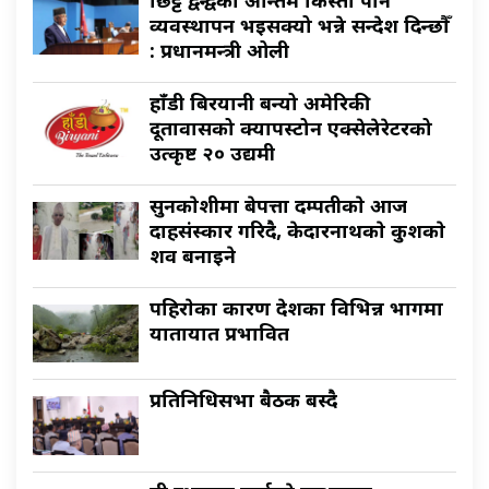
छिट्टै द्वन्द्वका अन्तिम किस्ता पनि
व्यवस्थापन भइसक्यो भन्ने सन्देश दिन्छौँ
: प्रधानमन्त्री ओली
हाँडी बिरयानी बन्यो अमेरिकी
दूतावासको क्यापस्टोन एक्सेलेरेटरको
उत्कृष्ट २० उद्यमी
सुनकाेशीमा बेपत्ता दम्पतीकाे आज
दाहसंस्कार गरिदै, केदारनाथकाे कुशकाे
शव बनाइने
पहिराेका कारण देशका विभिन्न भागमा
यातायात प्रभावित
प्रतिनिधिसभा बैठक बस्दै