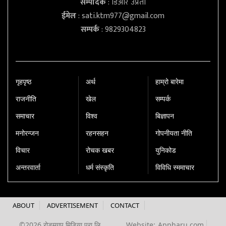
सम्पादक
: डिआर उप्रेती
ईमेल
:
sati.ktm977@gmail.com
सम्पर्क
: 9829304823
गृहपृष्‍ठ
अर्थ
हाम्रो बारेमा
राजनीति
खेल
सम्पर्क
समाचार
विश्व
बिज्ञापन
मनोरन्जन
रहनसहन
गोपनीयता नीति
विचार
रोचक खबर
युनिकोड
अन्तरवार्ता
धर्म संस्कृति
विविधि स्ममाचार
ABOUT
ADVERTISEMENT
CONTACT
©2026 रोडम्याप मिडिया प्रा.लि.
Website:
Appharu.com