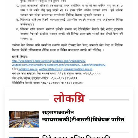
लोकप्रिय
सङ्क्रमणकालीन
न्यायसम्बन्धी(टीआरसी)विधेयक पारित