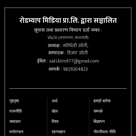
रोडम्याप मिडिया प्रा.लि. द्वारा सञ्चालित
सूचना तथा प्रशारण विभाग दर्ता नम्बर
:
४६८४
(अनामनगर, काठमाडौं)
अध्यक्ष
: सतिदेवी उप्रेती,
सम्पादक
: डिआर उप्रेती
ईमेल
:
sati.ktm977@gmail.com
सम्पर्क
: 9829304823
गृहपृष्‍ठ
अर्थ
हाम्रो बारेमा
राजनीति
खेल
सम्पर्क
समाचार
विश्व
बिज्ञापन
मनोरन्जन
रहनसहन
गोपनीयता नीति