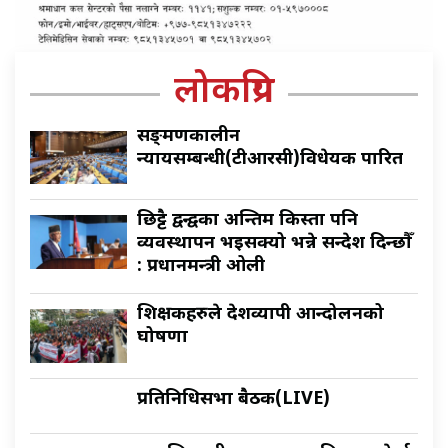
लोकप्रिय
सङ्क्रमणकालीन
न्यायसम्बन्धी(टीआरसी)विधेयक पारित
छिट्टै द्वन्द्वका अन्तिम किस्ता पनि
व्यवस्थापन भइसक्यो भन्ने सन्देश दिन्छौँ
: प्रधानमन्त्री ओली
शिक्षकहरुले देशव्यापी आन्दोलनको
घोषणा
प्रतिनिधिसभा बैठक(LIVE)