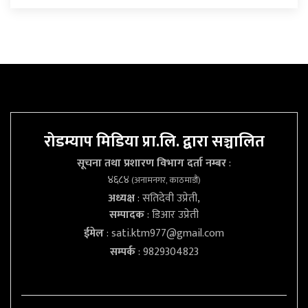
रोडम्याप मिडिया प्रा.लि. द्वारा सञ्चालित
सूचना तथा प्रशारण विभाग दर्ता नम्बर
:
४६८४
(अनामनगर, काठमाडौं)
अध्यक्ष
: सतिदेवी उप्रेती,
सम्पादक
: डिआर उप्रेती
ईमेल
:
sati.ktm977@gmail.com
सम्पर्क
: 9829304823