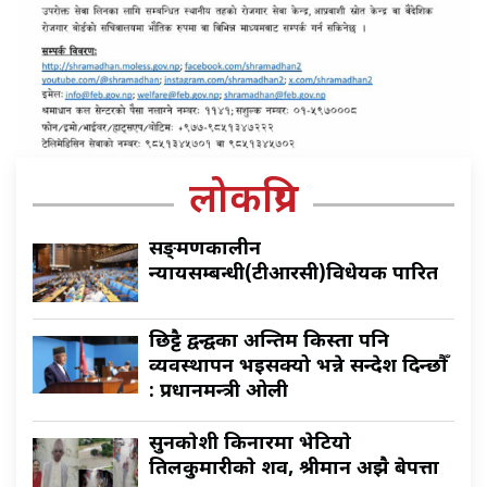
लोकप्रिय
सङ्क्रमणकालीन
न्यायसम्बन्धी(टीआरसी)विधेयक पारित
छिट्टै द्वन्द्वका अन्तिम किस्ता पनि
व्यवस्थापन भइसक्यो भन्ने सन्देश दिन्छौँ
: प्रधानमन्त्री ओली
सुनकाेशी किनारमा भेटियाे
तिलकुमारीकाे शव, श्रीमान अझै बेपत्ता