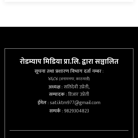
रोडम्याप मिडिया प्रा.लि. द्वारा सञ्चालित
सूचना तथा प्रशारण विभाग दर्ता नम्बर
:
४६८४
(अनामनगर, काठमाडौं)
अध्यक्ष
: सतिदेवी उप्रेती,
सम्पादक
: डिआर उप्रेती
ईमेल
:
sati.ktm977@gmail.com
सम्पर्क
: 9829304823