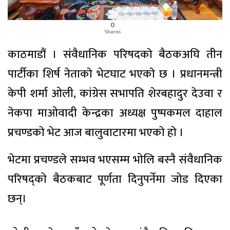
0
Shares
काठमाडौं । संवैधानिक परिषदकाे बैठकअघि तीन
पार्टीका शिर्ष नेताकाे भेटघाट भएकाे छ । प्रधानमन्त्री
केपी शर्मा ओली, कांग्रेस सभापति शेरबहादुर देउवा र
नेकपा माओवादी केन्द्रका अध्यक्ष पुष्पकमल दाहाल
प्रचण्डकाे भेट आज बालुवाटारमा भएकाे हाे ।
भेटमा प्रचण्डले सम्भव भएसम्म भोलि बस्नै संवैधानिक
परिषद्को बैठकबाट पूर्णता दिनुपर्नेमा जोड दिएका
छन्।