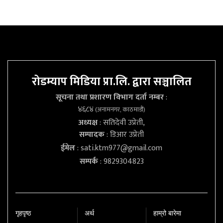
रोडम्याप मिडिया प्रा.लि. द्वारा सञ्चालित
सूचना तथा प्रशारण विभाग दर्ता नम्बर
:
४६८४
(अनामनगर, काठमाडौं)
अध्यक्ष
: सतिदेवी उप्रेती,
सम्पादक
: डिआर उप्रेती
ईमेल
:
sati.ktm977@gmail.com
सम्पर्क
: 9829304823
गृहपृष्‍ठ
अर्थ
हाम्रो बारेमा