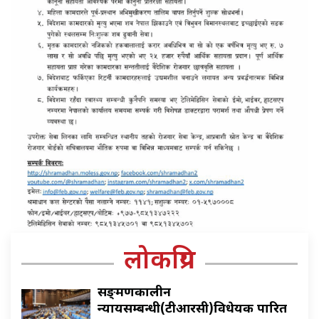
लोकप्रिय
सङ्क्रमणकालीन
न्यायसम्बन्धी(टीआरसी)विधेयक पारित