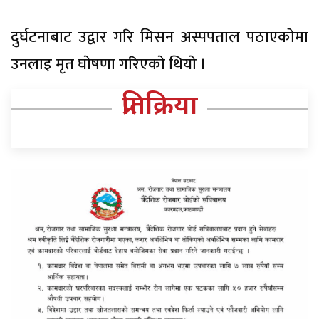
दुर्घटनाबाट उद्वार गरि मिसन अस्पपताल पठाएकाेमा
उनलाइ मृत घाेषणा गरिएकाे थियाे ।
प्रतिक्रिया