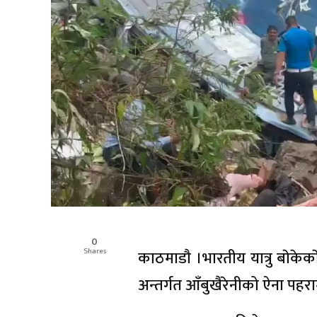
0
Shares
काठमाडाै ।भारतीय यात्रु बाेके
अन्तर्गत आँबुखैरेनीको ऐना पहराम