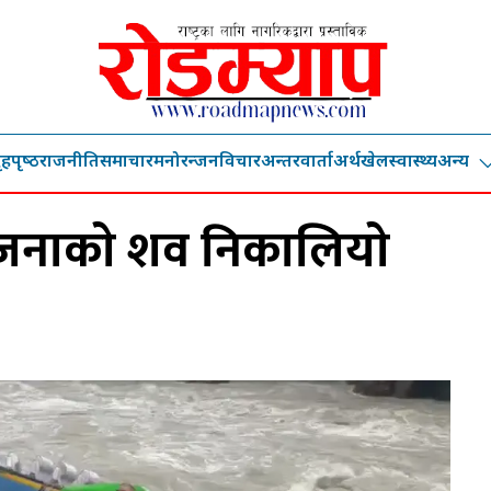
ृहपृष्‍ठ
राजनीति
समाचार
मनोरन्जन
विचार
अन्तरवार्ता
अर्थ
खेल
स्वास्थ्य
अन्य
 जनाकाे शव निकालियाे