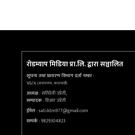
रोडम्याप मिडिया प्रा.लि. द्वारा सञ्चालित
सूचना तथा प्रशारण विभाग दर्ता नम्बर
:
४६८४
(अनामनगर, काठमाडौं)
अध्यक्ष
: सतिदेवी उप्रेती,
सम्पादक
: डिआर उप्रेती
ईमेल
:
sati.ktm977@gmail.com
सम्पर्क
: 9829304823