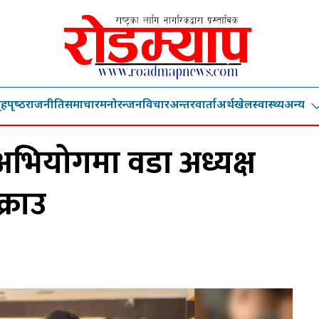
ृहपृष्‍ठ
राजनीति
समाचार
मनोरन्जन
विचार
अन्तरवार्ता
अर्थ
खेल
स्वास्थ्य
अन्य
ो अभियोगमा वडा अध्यक्ष
क्राउ