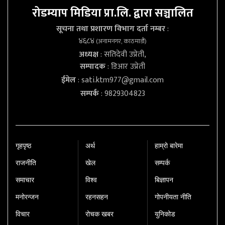
रोडम्याप मिडिया प्रा.लि. द्वारा सञ्चालित
सूचना तथा प्रशारण विभाग दर्ता नम्बर
:
४६८४
(अनामनगर, काठमाडौं)
अध्यक्ष
: सतिदेवी उप्रेती,
सम्पादक
: डिआर उप्रेती
ईमेल
:
sati.ktm977@gmail.com
सम्पर्क
: 9829304823
गृहपृष्‍ठ
अर्थ
हाम्रो बारेमा
राजनीति
खेल
सम्पर्क
समाचार
विश्व
बिज्ञापन
मनोरन्जन
रहनसहन
गोपनीयता नीति
विचार
रोचक खबर
युनिकोड