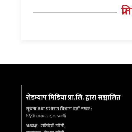
प्र
रोडम्याप मिडिया प्रा.लि. द्वारा सञ्चालित
सूचना तथा प्रशारण विभाग दर्ता नम्बर
:
४६८४
(अनामनगर, काठमाडौं)
अध्यक्ष
: सतिदेवी उप्रेती,